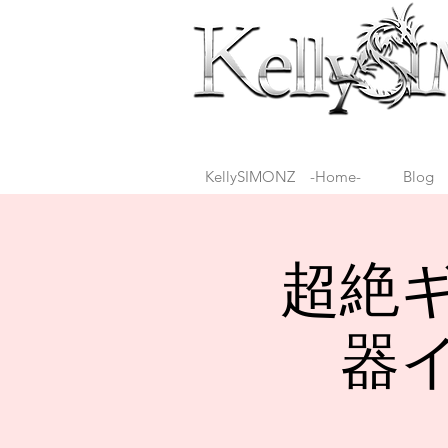
KellySIMONZ -Home-
Blog
超絶
器