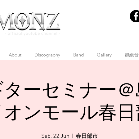
About
Discography
Band
Gallery
超絶音
ギターセミナー＠
イオンモール春日
Sab, 22 Jun
  |  
春日部市