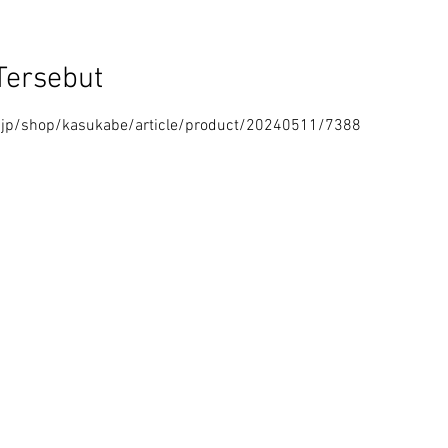
Tersebut
jp/shop/kasukabe/article/product/20240511/7388